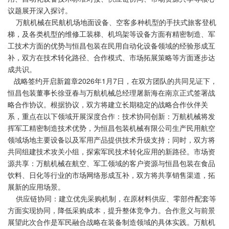
议题展开深入探讨。
万航机械在民航机场地面设备、空客多种机型的手扶式旅客登机
梯，及各类机型的维修工装梯、机坞架等设备方面有精密制造、军
工技术方面的优势与恒昌包装在民用自动化设备领域的经验形成互
补，双方在技术转化路径、合作模式、市场拓展策略等方面逐步达
成共识。
战略签约开启新篇章2026年1月7日，在双方团队的共同见证下，
恒昌包装董事长徐亚春与万航机械总经理屠新海在南京正式签署战
略合作协议。根据协议，双方将建立长期稳定的战略合作伙伴关
系，重点在以下领域开展深度合作：技术协同创新：万航机械将发
挥军工精密制造技术优势，为恒昌包装机械有限公司生产民用航空
领域场地主要设备以及军用产品提供技术升级支持；同时，双方将
共同组建技术攻关小组，探索军民技术转化应用的新路径。市场资
源共享：万航机械在航空、军工领域的客户资源与恒昌包装在食品
饮料、日化等行业的市场网络形成互补，双方将共享销售渠道，拓
展新的应用场景。
供应链协同：建立优先采购机制，在原材料供应、零部件配套等
方面实现协同，降低采购成本，提升整体竞争力。合作意义与前景
展望此次合作是军民融合战略在装备制造领域的具体实践。万航机