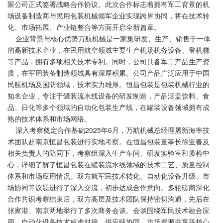
限公司正式签署战略合作协议。此次合作标志着拥有军工背景的机
场设备制造商与民用包装机械领军企业实现跨界协同，将在技术转
化、市场拓展、产业链整合等方面开启全新篇章。
企业背景与核心优势万航机械是一家集研发、生产、销售于一体
的高新技术企业，在民用航空领域主要生产机场机务设备、登机梯
等产品，拥有多项相关技术专利。同时，公司具备军工产品生产资
质，在军用装备制造领域具有深厚积累。公司产品广泛应用于中国
民航机场及国防领域，技术实力雄厚。恒昌包装是包装机械行业的
知名企业，专注于罐装流水线设备的研发制造，产品涵盖饮料、食
品、日化等多个领域的自动化包装生产线，在罐装设备领域拥有成
熟的技术体系和市场网络。
深入考察奠定合作基础2025年6月，万航机械总经理屠新海率技
术团队赴南京恒昌包装进行实地考察。在恒昌包装董事长徐亚春及
相关负责人的陪同下，考察组深入生产车间、研发实验室和质检中
心，详细了解了恒昌包装在罐装流水线领域的技术工艺、质量控制
体系和市场应用情况。双方就军民技术转化、自动化设备升级、市
场协同等议题进行了深入交流，初步达成合作意向。多轮磋商深化
合作共识考察结束后，双方高层及技术团队保持密切沟通，先后在
张家港、南京两地举行了多次商务会谈。会谈围绕军民技术融合应
用、自动化设备技术标准对接、供应链协同、市场资源共享等核心