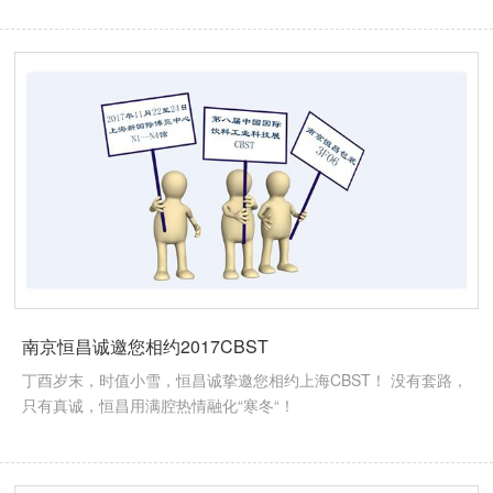
南京恒昌诚邀您相约2017CBST
丁酉岁末，时值小雪，恒昌诚挚邀您相约上海CBST！ 没有套路，
只有真诚，恒昌用满腔热情融化“寒冬“！