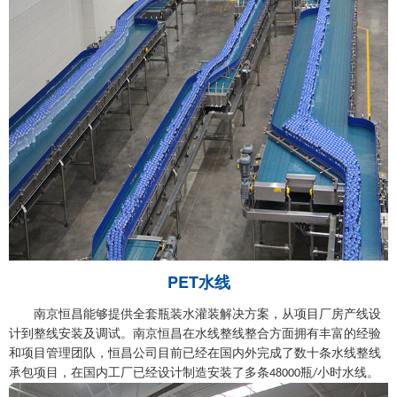
PET水线
南京恒昌能够提供全套瓶装水灌装解决方案，从项目厂房产线设
计到整线安装及调试。南京恒昌在水线整线整合方面拥有丰富的经验
和项目管理团队，恒昌公司目前已经在国内外完成了数十条水线整线
承包项目，在国内工厂已经设计制造安装了多条
瓶
小时水线。
48000
/