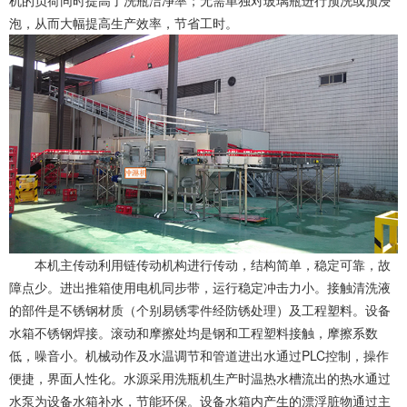
机的负荷同时提高了洗瓶洁净率；无需单独对玻璃瓶进行预洗或预浸
泡，从而大幅提高生产效率，节省工时。
本机主传动利用链传动机构进行传动，结构简单，稳定可靠，故
障点少。进出推箱使用电机同步带，运行稳定冲击力小。接触清洗液
的部件是不锈钢材质（个别易锈零件经防锈处理）及工程塑料。设备
水箱不锈钢焊接。滚动和摩擦处均是钢和工程塑料接触，摩擦系数
低，噪音小。机械动作及水温调节和管道进出水通过PLC控制，操作
便捷，界面人性化。水源采用洗瓶机生产时温热水槽流出的热水通过
水泵为设备水箱补水，节能环保。设备水箱内产生的漂浮脏物通过主