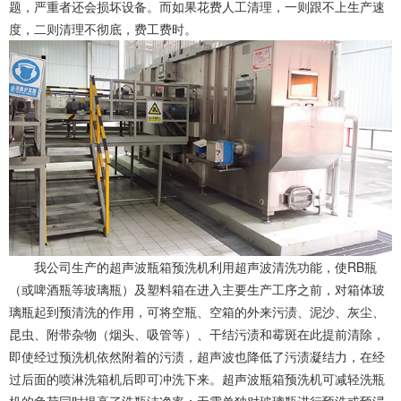
题，严重者还会损坏设备。而如果花费人工清理，一则跟不上生产速
度，二则清理不彻底，费工费时。
我公司生产的超声波瓶箱预洗机利用超声波清洗功能，使RB瓶
（或啤酒瓶等玻璃瓶）及塑料箱在进入主要生产工序之前，对箱体玻
璃瓶起到预清洗的作用，可将空瓶、空箱的外来污渍、泥沙、灰尘、
昆虫、附带杂物（烟头、吸管等）、干结污渍和霉斑在此提前清除，
即使经过预洗机依然附着的污渍，超声波也降低了污渍凝结力，在经
过后面的喷淋洗箱机后即可冲洗下来。超声波瓶箱预洗机可减轻洗瓶